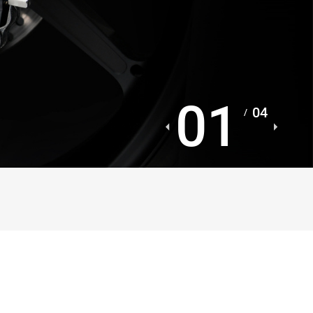
01
04
/