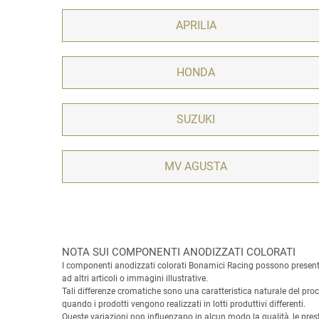
APRILIA
HONDA
SUZUKI
MV AGUSTA
NOTA SUI COMPONENTI ANODIZZATI COLORATI
I componenti anodizzati colorati Bonamici Racing possono presentare
ad altri articoli o immagini illustrative.
Tali differenze cromatiche sono una caratteristica naturale del pr
quando i prodotti vengono realizzati in lotti produttivi differenti.
Queste variazioni non influenzano in alcun modo la qualità, le prest