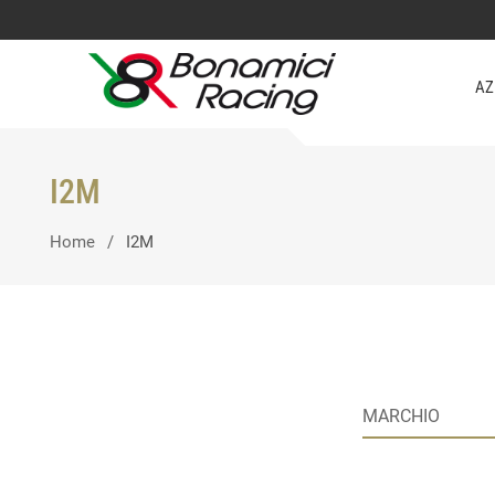
AZ
I2M
Home
I2M